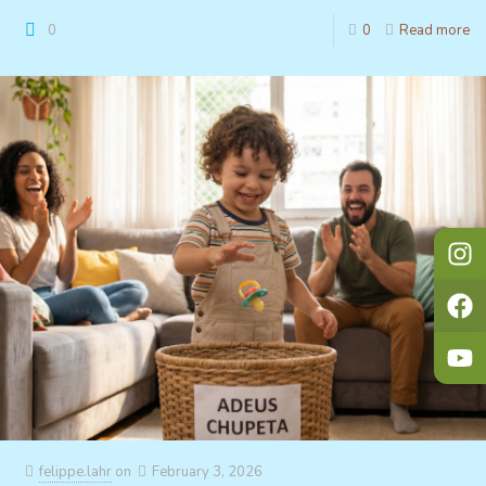
0
0
Read more
felippe.lahr
on
February 3, 2026