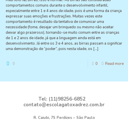
Meu filho faz birras, isso é normal? As birras são consideradas
comportamentos comuns durante o desenvolvimento infantil,
especialmente entre 1 e 4 anos de idade, pois é uma forma da criança
expressar suas emoções e frustrações. Muitas vezes este
comportamento é resultado da tentativa de comunicar uma
necessidade (fome, desejar um brinquedo ou mesmo não aceitar
deixar algo prazeroso), tornando-se muito comum entre as crianças
de 1 e 2 anos de idade, já que a linguagem ainda está em
desenvolvimento. Já entre os 3 e 4 anos, as birras passam a significar
uma demonstração de “poder”, pois nesta idade, os
[…]
0
0
Read more
Tel: (11)98256-6852
contato@escolagatoxadrez.com.br
R. Caiubi, 75 Perdizes – São Paulo